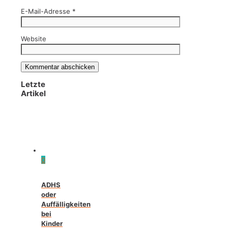
E-Mail-Adresse
*
Website
Letzte
Artikel
0
ADHS
oder
Auffälligkeiten
bei
Kinder