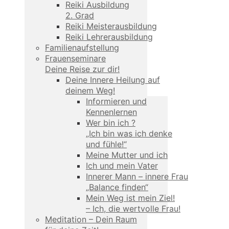
Reiki Ausbildung
2. Grad
Reiki Meisterausbildung
Reiki Lehrerausbildung
Familienaufstellung
Frauenseminare
Deine Reise zur dir!
Deine Innere Heilung auf
deinem Weg!
Informieren und
Kennenlernen
Wer bin ich ?
„Ich bin was ich denke
und fühle!“
Meine Mutter und ich
Ich und mein Vater
Innerer Mann – innere Frau
„Balance finden“
Mein Weg ist mein Ziel!
– Ich, die wertvolle Frau!
Meditation – Dein Raum